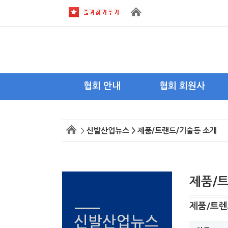
협회 안내
협회 회원사
회장 인사말
이사사
>
신발산업뉴스 > 제품/트랜드/기술등 소개
목적 및 연혁
회원사
주요활동
회원사 가입안내
조직도
제품/
약도 및 전화
제품/트렌