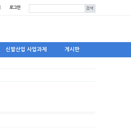
입
로그인
신발산업 사업과제
게시판
한국신발피혁연구원
자유게시판
신발산업진흥센터
구인.구직
기타 유관기관