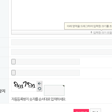
숫
자
새
방지
음
로
성
고
자동등록방지 숫자를 순서대로 입력하세요.
듣
침
기