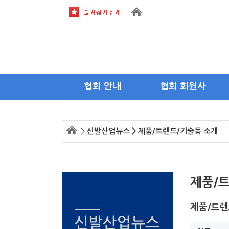
협회 안내
협회 회원사
회장 인사말
이사사
>
신발산업뉴스 > 제품/트랜드/기술등 소개
목적 및 연혁
회원사
주요활동
회원사 가입안내
조직도
제품/
약도 및 전화
제품/트렌