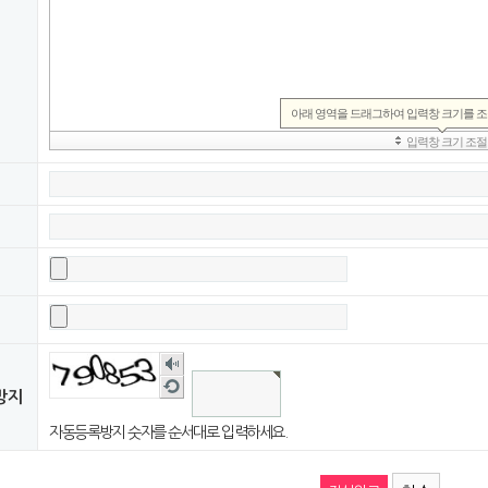
숫
자
새
방지
음
로
성
고
자동등록방지 숫자를 순서대로 입력하세요.
듣
침
기