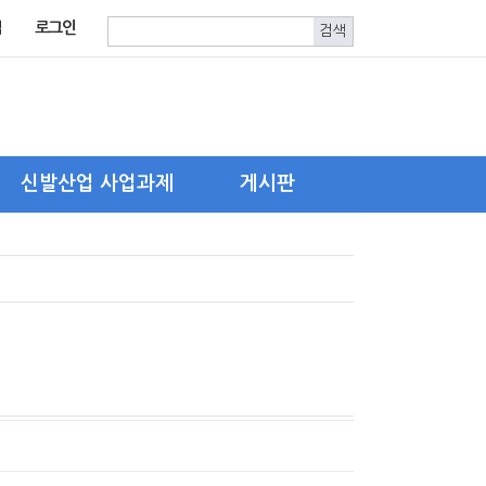
입
로그인
신발산업 사업과제
게시판
한국신발피혁연구원
자유게시판
신발산업진흥센터
구인.구직
기타 유관기관