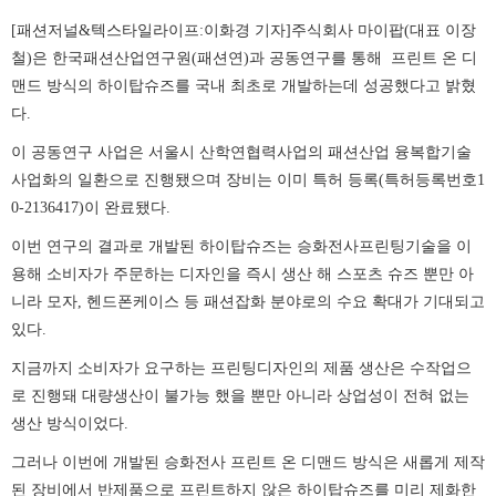
[패션저널&텍스타일라이프:이화경 기자]주식회사 마이팝(대표 이장
철)은 한국패션산업연구원(패션연)과 공동연구를 통해 프린트 온 디
맨드 방식의 하이탑슈즈를 국내 최초로 개발하는데 성공했다고 밝혔
다.
이 공동연구 사업은 서울시 산학연협력사업의 패션산업 융복합기술
사업화의 일환으로 진행됐으며 장비는 이미 특허 등록(특허등록번호1
0-2136417)이 완료됐다.
이번 연구의 결과로 개발된 하이탑슈즈는 승화전사프린팅기술을 이
용해 소비자가 주문하는 디자인을 즉시 생산 해 스포츠 슈즈 뿐만 아
니라 모자, 헨드폰케이스 등 패션잡화 분야로의 수요 확대가 기대되고
있다.
지금까지 소비자가 요구하는 프린팅디자인의 제품 생산은 수작업으
로 진행돼 대량생산이 불가능 했을 뿐만 아니라 상업성이 전혀 없는
생산 방식이었다.
그러나 이번에 개발된 승화전사 프린트 온 디맨드 방식은 새롭게 제작
된 장비에서 반제품으로 프린트하지 않은 하이탑슈즈를 미리 제화한