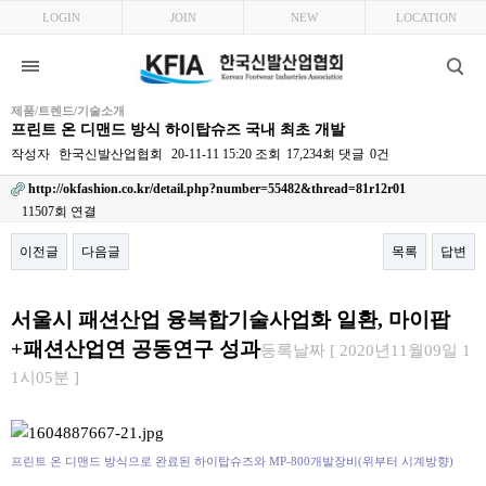
LOGIN
JOIN
NEW
LOCATION
제품/트렌드/기술소개
프린트 온 디맨드 방식 하이탑슈즈 국내 최초 개발
작성자
한국신발산업협회
20-11-11 15:20
조회
17,234회
댓글
0건
http://okfashion.co.kr/detail.php?number=55482&thread=81r12r01
11507회 연결
이전글
다음글
목록
답변
본문
서울시 패션산업 융복합기술사업화 일환, 마이팝
+패션산업연 공동연구 성과
등록날짜 [ 2020년11월09일 1
1시05분 ]
프린트 온 디맨드 방식으로 완료된 하이탑슈즈와 MP-800개발장비(위부터 시계방향)