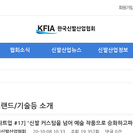
회원가
협회소식
신발산업뉴스
신발산업정보
협회 관련 뉴스
국내신발산업 뉴스
국내신발산업현황
회원사 관련 뉴스
해외신발산업 뉴스
해외신발산업현황
주요 행사 및 활동
제품/트랜드/기술 소개
해외진출기업현황
포 토
통계자료
트랜드/기술등 소개
스타트업 #17] “신발 커스텀을 넘어 예술 작품으로 승화하고파
국신발산업협회
20-10-08 10:33
조회
19,357회
댓글
0건