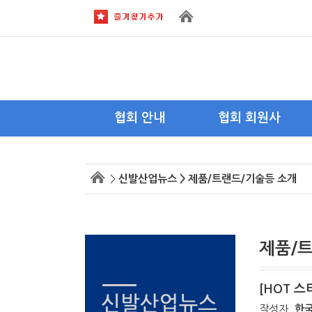
협회 안내
협회 회원사
회장 인사말
이사사
>
신발산업뉴스 > 제품/트랜드/기술등 소개
목적 및 연혁
회원사
주요활동
회원사 가입안내
조직도
제품/
약도 및 전화
[HOT 
작성자
한