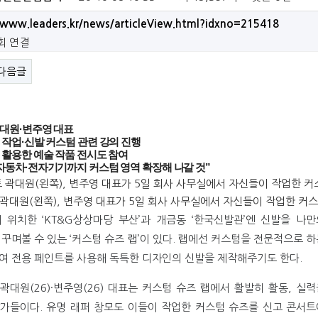
/www.leaders.kr/news/articleView.html?idxno=215418
5회 연결
다음글
대원·변주영 대표
 작업·신발 커스텀 관련 강의 진행
 활용한 예술 작품 전시도 참여
자동차·전자기기까지 커스텀 영역 확장해 나갈 것”
곽대원(왼쪽), 변주영 대표가 5일 회사 사무실에서 자신들이 작업한 커스
 위치한 ‘KT&G상상마당 부산’과 개금동 ‘한국신발관’엔 신발을 나만
 꾸며볼 수 있는 ‘커스텀 슈즈 랩’이 있다. 랩에선 커스텀을 전문적으로 
여 전용 페인트를 사용해 독특한 디자인의 신발을 제작해주기도 한다.
곽대원(26)·변주영(26) 대표는 커스텀 슈즈 랩에서 활발히 활동, 실력
가들이다. 유명 래퍼 창모도 이들이 작업한 커스텀 슈즈를 신고 콘서트