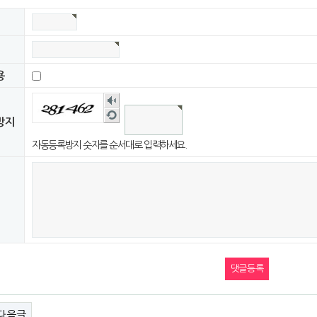
용
숫
자
새
방지
음
로
성
고
자동등록방지 숫자를 순서대로 입력하세요.
듣
침
기
다음글