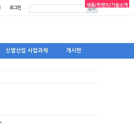
제품/트렌드/기술소개
입
로그인
신발산업 사업과제
게시판
한국신발피혁연구원
자유게시판
신발산업진흥센터
구인.구직
기타 유관기관
”