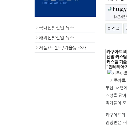
http:/
1434
국내신발산업 뉴스
이전글
>
해외신발산업 뉴스
>
제품/트랜드/기술등 소개
>
카쿠아트 곽
신발 커스텀
커스텀 기술
“인테리어·
카쿠아트 
부산 서면에
개성을 담아
작가들이 모
카쿠아트의 
인정받은 작