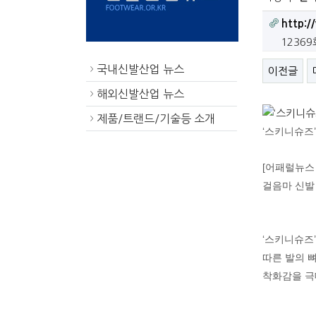
http:
1236
국내신발산업 뉴스
이전글
>
해외신발산업 뉴스
>
제품/트랜드/기술등 소개
>
‘스키니슈즈’
[어패럴뉴스
걸음마 신발
‘스키니슈즈
따른 발의 뼈
착화감을 극