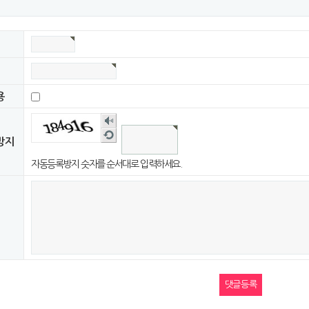
용
숫
자
새
방지
음
로
성
고
자동등록방지 숫자를 순서대로 입력하세요.
듣
침
기