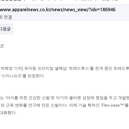
//www.apparelnews.co.kr/news/news_view/?idx=186946
9회 연결
다음글
 박해영 기자] 유아동 프리미엄 셀렉샵 ‘트래드후스’를 전개 중인 트래드후
 ‘스키니슈즈’를 런칭한다.
’는 ‘아이를 위한 건강한 신발’로 아기의 올바른 성장에 중점을 두고 개
와 근육 변화를 연구해 만든 신발이다. 자체 기술 특허인 ‘Flex-ease™
대화했다.