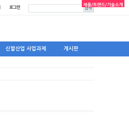
제품/트렌드/기술소개
입
로그인
신발산업 사업과제
게시판
한국신발피혁연구원
자유게시판
신발산업진흥센터
구인.구직
기타 유관기관