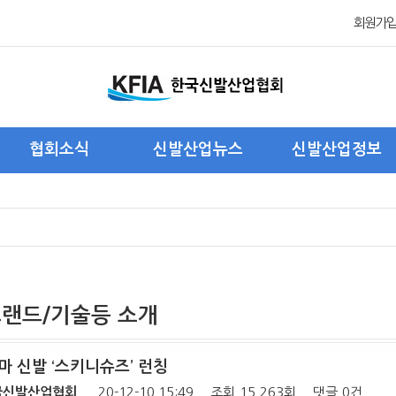
회원가
협회소식
신발산업뉴스
신발산업정보
협회 관련 뉴스
국내신발산업 뉴스
국내신발산업현황
회원사 관련 뉴스
해외신발산업 뉴스
해외신발산업현황
주요 행사 및 활동
제품/트랜드/기술 소개
해외진출기업현황
포 토
통계자료
트랜드/기술등 소개
마 신발 ‘스키니슈즈’ 런칭
국신발산업협회
20-12-10 15:49
조회
15,263회
댓글
0건