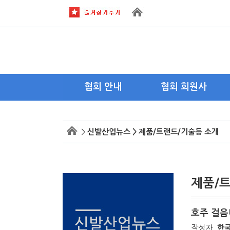
협회 안내
협회 회원사
회장 인사말
이사사
>
신발산업뉴스 > 제품/트랜드/기술등 소개
목적 및 연혁
회원사
주요활동
회원사 가입안내
조직도
제품/
약도 및 전화
호주 걸음
작성자
한