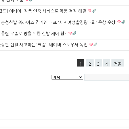
월드] 이베이, 정품 인증 서비스로 짝퉁 걱정 해결
기능성신발 워라이즈 김기연 대표 '세계여성발명왕대회' 은상 수상
겨울철 무좀 예방을 위한 신발 케어 팁?
정판 신발 사고파는 ‘크림’, 네이버 스노우서 독립
1
2
3
4
맨끝