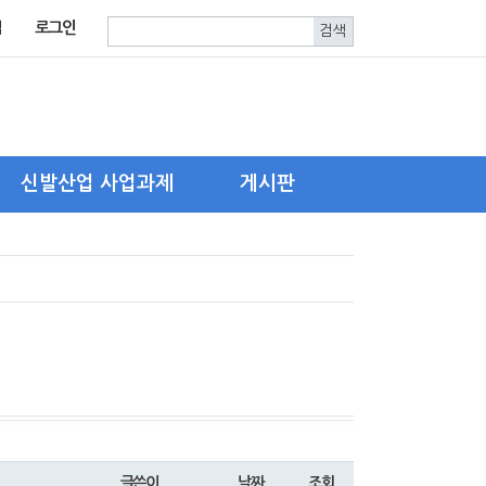
입
로그인
신발산업 사업과제
게시판
한국신발피혁연구원
자유게시판
신발산업진흥센터
구인.구직
기타 유관기관
글쓴이
날짜
조회