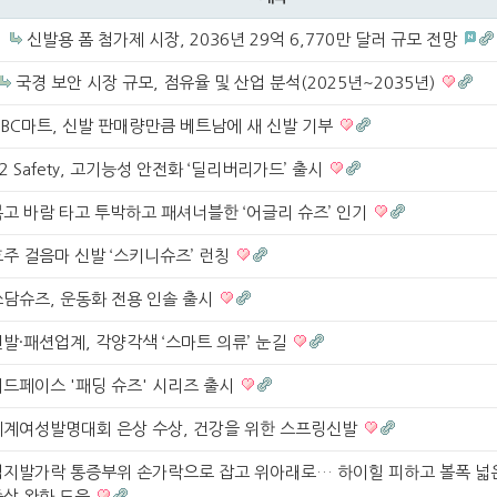
신발용 폼 첨가제 시장, 2036년 29억 6,770만 달러 규모 전망
국경 보안 시장 규모, 점유율 및 산업 분석(2025년~2035년)
ABC마트, 신발 판매량만큼 베트남에 새 신발 기부
2 Safety, 고기능성 안전화 ‘딜리버리가드’ 출시
복고 바람 타고 투박하고 패셔너블한 ‘어글리 슈즈’ 인기
호주 걸음마 신발 ‘스키니슈즈’ 런칭
쓰담슈즈, 운동화 전용 인솔 출시
발·패션업계, 각양각색 ‘스마트 의류’ 눈길
레드페이스 '패딩 슈즈' 시리즈 출시
세계여성발명대회 은상 수상, 건강을 위한 스프링신발
엄지발가락 통증부위 손가락으로 잡고 위아래로… 하이힐 피하고 볼폭 넓
증상 완화 도움