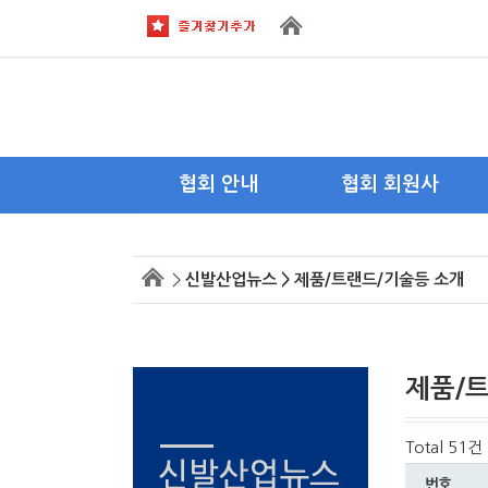
협회 안내
협회 회원사
회장 인사말
이사사
>
신발산업뉴스 > 제품/트랜드/기술등 소개
목적 및 연혁
회원사
주요활동
회원사 가입안내
조직도
제품/
약도 및 전화
Total 51건
번호