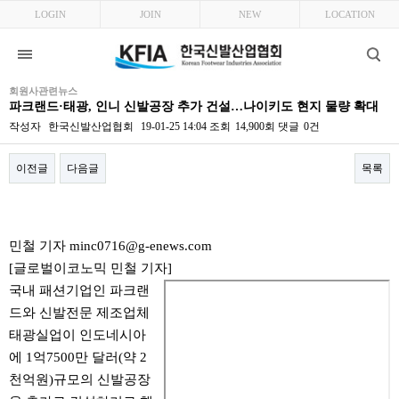
LOGIN
JOIN
NEW
LOCATION
회원사관련뉴스
파크랜드·태광, 인니 신발공장 추가 건설…나이키도 현지 물량 확대
작성자
한국신발산업협회
19-01-25 14:04
조회
14,900회
댓글
0건
이전글
다음글
목록
본문
민철 기자 minc0716@g-enews.com
[글로벌이코노믹 민철 기자]
국내 패션기업인 파크랜
드와 신발전문 제조업체
태광실업이 인도네시아
에 1억7500만 달러(약 2
천억원)규모의 신발공장