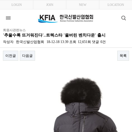
LOGIN
JOIN
NEW
LOCATION
회원사관련뉴스
'추울수록 뜨거워진다'..트렉스타 '울버린 벤치다운' 출시
작성자
한국신발산업협회
18-12-18 13:39
조회
12,651회
댓글
0건
이전글
다음글
목록
본문