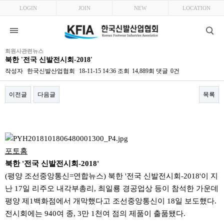
LOGIN
JOIN
NEW
LOCATION
회원사관련뉴스
북한 '전국 신발전시회-2018'
작성자
한국신발산업협회
18-11-15 14:36
조회
14,889회
댓글
0건
이전글
다음글
목록
본문
포토홈
북한 '전국 신발전시회-2018'
(평양 조선중앙통신=연합뉴스) 북한 '전국 신발전시회-2018'이 지
난 17일 리주오 내각부총리, 최일룡 경공업상 등이 참석한 가운데
평양 제1백화점에서 개막했다고 조선중앙통신이 18일 보도했다.
전시회에는 940여 종, 3만 1천여 점의 제품이 출품됐다.