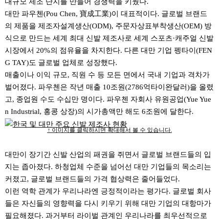
대규모 제조 단지를 만들어 경쟁력을 키웠다.
대만 파우첸(Pou Chen, 寶成工業)이 대표적이다. 글로벌 브랜드
의 제품을 제조자설계생산(ODM), 주문자상표부착생산(OEM) 방
식으로 만드는 세계 최대 신발 제조사로 세계 스포츠·캐주얼 신발
시장에서 20%의 점유율을 차지한다. 다른 대만 기업 펭타이(FEN
G TAY)도 글로벌 업체로 성장했다.
매출이나 이익 규모, 직원 수 등 모든 면에서 국내 기업과 격차가
벌어졌다. 파우첸은 작년 매출 10조원(2786억타이완달러)을 올렸
고, 종업원 수도 수십만 명이다. 파우첸 자회사 유원공업(Yue Yue
n Industrial, 홍콩 상장)의 시가총액만 해도 6조원에 달한다.
↑ 이미지를 클릭하시면 확대해서 볼 수 있습니다.
대만이 장기간 신발 산업의 패권을 쥐면서 글로벌 브랜드들의 입
지는 좁아졌다. 하청업체 수준을 넘어선 대만 기업들의 목소리는
커졌고, 글로벌 브랜드들의 가격 협상력은 줄어들었다.
이런 역학 관계가 우리나라엔 긍정적이라는 평가다. 글로벌 회사
들은 자신들의 영향력을 다시 키우기 위해 대만 기업의 대항마가
필요해졌다. 과거부터 라이벌 관계인 우리나라를 최우선적으로