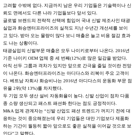
고려할 수밖에 없다. 지금까지 남은 우리 기업들은 기술력이나 신
뢰도 면에서도 다른 나라 기업들보다 앞서 있다.
글로벌 브랜드의 전략적 선택에 힘입어 국내 신발 제조사인 태광
실업과 화승엔터프라이즈의 실적도 지난 수년간 개선세를 보이
고 있다. 받아 오는 물량이 많다 보니 매출은 늘고 비용 절감 효과
도 나는 상황이다.
태광실업의 신발부문 매출은 모두 나이키로부터 나온다. 2016년
기준 나이키 OEM 업체 중 세 번째(12%)로 많은 일감을 받았다.
아직 선두 그룹과 격차가 있지만 앞으로 간극을 줄일 것이란 전망
이 나온다. 화승엔터프라이즈는 아디다스와 리복이 주요 고객이
다. 베트남 자회사 화승비나는 2016년 아디다스의 운동화 부문 점
유율 2위(약 13%)를 차지했다.
두 기업 모두 생산 설비 자동화율이 높다. 신발 산업이 점차 다품
종 소량 생산되고 패스트 패션화 한다는 점도 긍정적이다.
M&A 업계 관계자는 “신발 산업도 패션 트렌드가 꺼지기 전에 대
응하는 것이 중요해졌는데 우리 기업들은 대만 기업보다 제품화
하는 기간이 월등히 짧아 앞으로도 좋은 실적을 이어갈 것으로 보
인다”고 말했다.