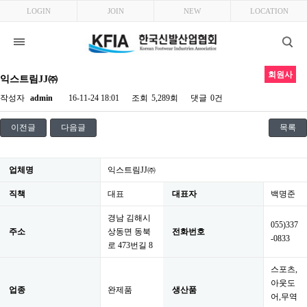
LOGIN
JOIN
NEW
LOCATION
회원사
익스트림JJ㈜
작성자
admin
16-11-24 18:01
조회
5,289회
댓글
0건
이전글
다음글
목록
업체명
익스트림JJ㈜
직책
대표
대표자
백명준
경남 김해시
055)337
주소
상동면 동북
전화번호
-0833
로 473번길 8
스포츠,
아웃도
업종
완제품
생산품
어,무역